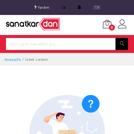
Yardım
🇹🇷
0
Anasayfa
İstek Listem