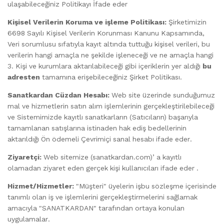
ulaşabileceğiniz Politikayı İfade eder
Kişisel Verilerin Koruma ve işleme Politikası:
Şirketimizin
6698 Sayılı Kişisel Verilerin Korunması Kanunu Kapsamında,
Veri sorumlusu sıfatıyla kayıt altında tuttuğu kişisel verileri, bu
verilerin hangi amaçla ne şekilde işleneceği ve ne amaçla hangi
3. Kişi ve kurumlara aktarılabileceği gibi içeriklerin yer aldığı
bu
adresten
tamamına erişebileceğiniz Şirket Politikası.
Sanatkardan Cüzdan Hesabı:
Web site üzerinde sunduğumuz
mal ve hizmetlerin satın alım işlemlerinin gerçekleştirilebileceği
ve Sistemimizde kayıtlı sanatkarların (Satıcıların) başarıyla
tamamlanan satışlarına istinaden hak ediş bedellerinin
aktarıldığı Ön ödemeli Çevrimiçi sanal hesabı ifade eder.
Ziyaretçi:
Web sitemize (sanatkardan.com)’ a kayıtlı
olamadan ziyaret eden gerçek kişi kullanıcıları ifade eder .
Hizmet/Hizmetler:
"Müşteri" üyelerin işbu sözleşme içerisinde
tanımlı olan iş ve işlemlerini gerçekleştirmelerini sağlamak
amacıyla "SANATKARDAN" tarafından ortaya konulan
uygulamalar.