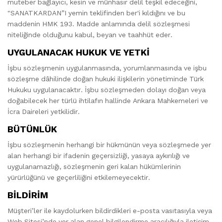
muteber bağlayıcı, kesin ve münhasır delil teşkil edeceğini,
"SANATKARDAN”I yemin teklifinden ber'i kıldığını ve bu
maddenin HMK 193. Madde anlamında delil sözleşmesi
niteliğinde olduğunu kabul, beyan ve taahhüt eder.
UYGULANACAK HUKUK VE YETKİ
İşbu sözleşmenin uygulanmasında, yorumlanmasında ve işbu
sözleşme dâhilinde doğan hukuki ilişkilerin yönetiminde Türk
Hukuku uygulanacaktır. İşbu sözleşmeden dolayı doğan veya
doğabilecek her türlü ihtilafın hallinde Ankara Mahkemeleri ve
İcra Daireleri yetkilidir.
BÜTÜNLÜK
İşbu sözleşmenin herhangi bir hükmünün veya sözleşmede yer
alan herhangi bir ifadenin geçersizliği, yasaya aykırılığı ve
uygulanamazlığı, sözleşmenin geri kalan hükümlerinin
yürürlüğünü ve geçerliliğini etkilemeyecektir.
BİLDİRİM
Müşteri’ler ile kaydolurken bildirdikleri e-posta vasıtasıyla veya
Web Sitesi’nde yer alan genel bilgilendirme aracılığıyla iletişim