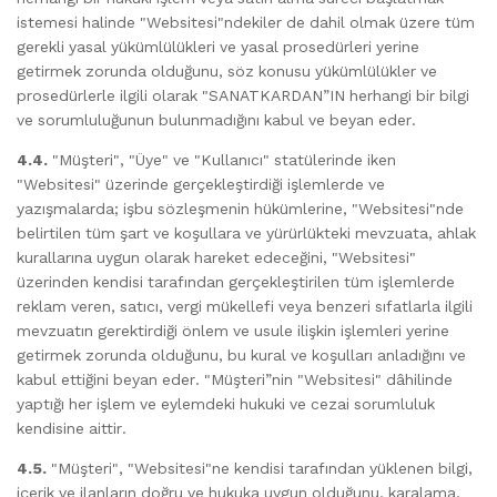
istemesi halinde "Websitesi"ndekiler de dahil olmak üzere tüm
gerekli yasal yükümlülükleri ve yasal prosedürleri yerine
getirmek zorunda olduğunu, söz konusu yükümlülükler ve
prosedürlerle ilgili olarak "SANATKARDAN”IN herhangi bir bilgi
ve sorumluluğunun bulunmadığını kabul ve beyan eder.
4.4.
"Müşteri", "Üye" ve "Kullanıcı" statülerinde iken
"Websitesi" üzerinde gerçekleştirdiği işlemlerde ve
yazışmalarda; işbu sözleşmenin hükümlerine, "Websitesi"nde
belirtilen tüm şart ve koşullara ve yürürlükteki mevzuata, ahlak
kurallarına uygun olarak hareket edeceğini, "Websitesi"
üzerinden kendisi tarafından gerçekleştirilen tüm işlemlerde
reklam veren, satıcı, vergi mükellefi veya benzeri sıfatlarla ilgili
mevzuatın gerektirdiği önlem ve usule ilişkin işlemleri yerine
getirmek zorunda olduğunu, bu kural ve koşulları anladığını ve
kabul ettiğini beyan eder. "Müşteri”nin "Websitesi" dâhilinde
yaptığı her işlem ve eylemdeki hukuki ve cezai sorumluluk
kendisine aittir.
4.5.
"Müşteri", "Websitesi"ne kendisi tarafından yüklenen bilgi,
içerik ve ilanların doğru ve hukuka uygun olduğunu, karalama,