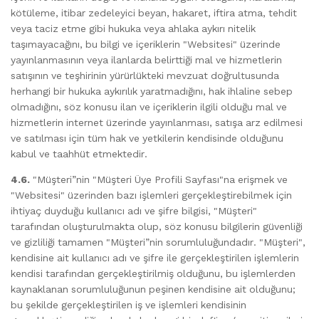
kötüleme, itibar zedeleyici beyan, hakaret, iftira atma, tehdit
veya taciz etme gibi hukuka veya ahlaka aykırı nitelik
taşımayacağını, bu bilgi ve içeriklerin "Websitesi" üzerinde
yayınlanmasının veya ilanlarda belirttiği mal ve hizmetlerin
satışının ve teşhirinin yürürlükteki mevzuat doğrultusunda
herhangi bir hukuka aykırılık yaratmadığını, hak ihlaline sebep
olmadığını, söz konusu ilan ve içeriklerin ilgili olduğu mal ve
hizmetlerin internet üzerinde yayınlanması, satışa arz edilmesi
ve satılması için tüm hak ve yetkilerin kendisinde olduğunu
kabul ve taahhüt etmektedir.
4.6.
"Müşteri”nin "Müşteri Üye Profili Sayfası"na erişmek ve
"Websitesi" üzerinden bazı işlemleri gerçekleştirebilmek için
ihtiyaç duyduğu kullanıcı adı ve şifre bilgisi, "Müşteri"
tarafından oluşturulmakta olup, söz konusu bilgilerin güvenliği
ve gizliliği tamamen "Müşteri”nin sorumluluğundadır. "Müşteri",
kendisine ait kullanıcı adı ve şifre ile gerçekleştirilen işlemlerin
kendisi tarafından gerçekleştirilmiş olduğunu, bu işlemlerden
kaynaklanan sorumluluğunun peşinen kendisine ait olduğunu;
bu şekilde gerçekleştirilen iş ve işlemleri kendisinin