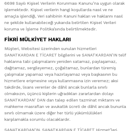
6698 Sayılı Kişisel Verilerin Korunması Kanunu’na uygun olarak
işlemektedir. Kişisel verilerin hangi koşullarda nasıl ve ne
amaçla işlendiği, Veri sahibinin Kanuni hakları ve haklarını nasıl
ne şekilde kullanabileceği yukarıda belirtilen Kişisel Verileri
koruma ve İşleme Politika’sında belirtilmektedir.
FİKRİ MÜLKİYET HAKLARI
Müşteri, Websitesi üzerinden sunulan hizmetleri
SANATKARDAN E TİCARET bilgilerini ve SANATKARDAN’IN telif
haklarına tabi çalışmalarını yeniden satamaz, paylaşamaz,
dağıtamaz, sergileyemez, çoğaltamaz, bunlardan türemiş
çalışmalar yapamaz veya hazırlayamaz veya başkasının bu
hizmetlere erişmesine veya kullanmasına izin veremez; aksi
takdirde, lisans verenler de dâhil ancak bunlarla sınırlı
olmaksızın, üçüncü kişilerin uğradıkları zararlardan dolayı
SANATKARDAN’ DAN dan talep edilen tazminat miktarını ve
mahkeme masrafları ve avukatlık ücreti de dâhil ancak bununla
sınırlı olmamak üzere diğer her türlü yükümlülükleri
karşılamakla sorumlu olacaklardır.
SANATKARDAN’IN, SANATKARDAN E TİCARET Hizmet’leri,