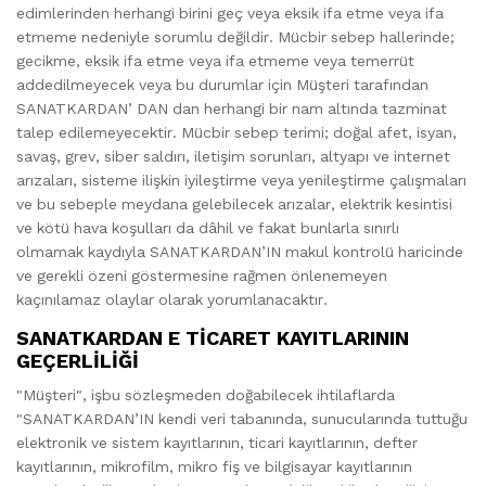
edimlerinden herhangi birini geç veya eksik ifa etme veya ifa
etmeme nedeniyle sorumlu değildir. Mücbir sebep hallerinde;
gecikme, eksik ifa etme veya ifa etmeme veya temerrüt
addedilmeyecek veya bu durumlar için Müşteri tarafından
SANATKARDAN’ DAN dan herhangi bir nam altında tazminat
talep edilemeyecektir. Mücbir sebep terimi; doğal afet, isyan,
savaş, grev, siber saldırı, iletişim sorunları, altyapı ve internet
arızaları, sisteme ilişkin iyileştirme veya yenileştirme çalışmaları
ve bu sebeple meydana gelebilecek arızalar, elektrik kesintisi
ve kötü hava koşulları da dâhil ve fakat bunlarla sınırlı
olmamak kaydıyla SANATKARDAN’IN makul kontrolü haricinde
ve gerekli özeni göstermesine rağmen önlenemeyen
kaçınılamaz olaylar olarak yorumlanacaktır.
SANATKARDAN E TİCARET KAYITLARININ
GEÇERLİLİĞİ
"Müşteri", işbu sözleşmeden doğabilecek ihtilaflarda
"SANATKARDAN’IN kendi veri tabanında, sunucularında tuttuğu
elektronik ve sistem kayıtlarının, ticari kayıtlarının, defter
kayıtlarının, mikrofilm, mikro fiş ve bilgisayar kayıtlarının