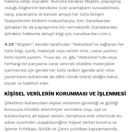
hakkına sahip olacaktır. Bununla beraber Müşteri, paylaşmış
olduğu bilgilerinin kendisine özel avantajların sunulabilmesi,
satış, pazarlama ve benzer amaçlı her türlü iletişim
faaliyetlerinin bildirimi maksatlarıyla, tüm Sanatkardan
iştirakleri ile de paylaşımına izin vermektedir (Sanatkardan
iştirakleri hakkında detaylı bilgi için; sanatkardan.com.).
4.10
"Müşteri"; kendisi tarafından "Websitesi"ne sağlanan her
türlü bilgi, içerik, materyal veya verinin virüs, casus yazılım,
kötü niyetli yazılım, Truva atı, vs. gibi "Websitesi"nde veya
herhangi bir parçasına zarar verecek nitelikte materyaller
içermemesi için gerekli her türlü tedbiri (gerekli anti-virüs
yazılımlarını kullanmak da dâhil olmak üzere) aldığını kabul,
beyan ve taahhüt eder.
KİŞİSEL VERİLERİN KORUNMASI VE İŞLENMESİ
Şirketimiz kullanıcıların kişisel verilerinin güvenliği ve gizliliği
konusuna titizlikle ehemmiyet vermekte olup, üye ve
kullanıcılarına ait kişisel verileri, tamamına web sitemizde bu
adres üzerinden ulaşabileceğiniz Kişisel Verileri koruma ve
İşleme Politikası, Gizlilik ve Çerez politikası kapsamasında,