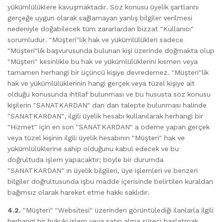
yükümlülüklere kavuşmaktadır. Söz konusu üyelik şartlarını
gerçeğe uygun olarak sağlamayan yanlış bilgiler verilmesi
nedeniyle doğabilecek tüm zararlardan bizzat "Kullanıcı"
sorumludur. "Müşteri"lik hak ve yükümlülükleri sadece
"Müşteri"lik başvurusunda bulunan kişi üzerinde doğmakta olup
"Müşteri" kesinlikle bu hak ve yükümlülüklerini kısmen veya
tamamen herhangi bir üçüncü kişiye devredemez. "Müşteri"lik
hak ve yükümlülüklerinin hangi gerçek veya tüzel kişiye ait
olduğu konusunda ihtilaf bulunması ve bu hususta söz konusu
kişilerin "SANATKARDAN" dan dan talepte bulunması halinde
"SANATKARDAN", ilgili üyelik hesabı kullanılarak herhangi bir
"Hizmet" için en son "SANATKARDAN" a ödeme yapan gerçek
veya tüzel kişinin ilgili üyelik hesabının "Müşteri" hak ve
yükümlülüklerine sahip olduğunu kabul edecek ve bu
doğrultuda işlem yapacaktır; böyle bir durumda
"SANATKARDAN" ın üyelik bilgileri, üye işlemleri ve benzeri
bilgiler doğrultusunda işbu madde içerisinde belirtilen kuraldan
bağımsız olarak hareket etme hakkı saklıdır.
4.2.
"Müşteri" "Websitesi" üzerinden görüntülediği ilanlarla ilgili
herhangi bir hukuki işlem veya satın alma süreci başlatmak