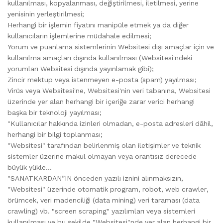
kullanılması, kopyalanması, değiştirilmesi, iletilmesi, yerine
yenisinin yerleştirilmesi;
Herhangi bir işlemin fiyatını manipüle etmek ya da diğer
kullanıcıların işlemlerine müdahale edilmesi;
Yorum ve puanlama sistemlerinin Websitesi dışı amaçlar için ve
kullanılma amaçları dışında kullanılması (Websitesi'ndeki
yorumları Websitesi dışında yayınlamak gibi);
Zincir mektup veya istenmeyen e-posta (spam) yayılması;
Virüs veya Websitesi'ne, Websitesi'nin veri tabanına, Websitesi
üzerinde yer alan herhangi bir içeriğe zarar verici herhangi
başka bir teknoloji yayılması;
"Kullanıcılar hakkında izinleri olmadan, e-posta adresleri dâhil,
herhangi bir bilgi toplanması;
"Websitesi" tarafından belirlenmiş olan iletişimler ve teknik
sistemler üzerine makul olmayan veya orantısız derecede
büyük yükle...
"SANATKARDAN”IN önceden yazılı iznini alınmaksızın,
"Websitesi" üzerinde otomatik program, robot, web crawler,
örümcek, veri madenciliği (data mining) veri taraması (data
crawling) vb. "screen scraping" yazılımları veya sistemleri
kullanılması ve bu şekilde "Websitesi"nde yer alan herhangi bir