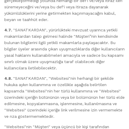
gerçekleştirmediği yolunda herhangi bir def'i ve/veya itiraz ileri
süremeyeceğini ve/veya bu def'i veya itiraza dayanarak
yükümlülüklerini yerine getirmekten kaçınmayacağını kabul,
beyan ve taahhüt eder.
4.7.
"SANATKARDAN", yürürlükteki mevzuat uyarınca yetkili
makamlardan talep gelmesi halinde "Müşteri”nin kendisinde
bulunan bilgilerini ilgili yetkili makamlarla paylaşacaktır. Bu
bilgiler üyeler arasında çıkan uyuşmazlıklarda diğer kullanıcıların
yasal haklarını kullanabilmeleri amacıyla ve sadece bu kapsamı
sınırlı olmak üzere uyuşmazlığa taraf olabilecek diğer
kullanıcılara iletilebilecektir.
4.8.
"SANATKARDAN", "Websitesi"nin herhangi bir şekilde
hukuka aykırı kullanımına ve özellikle aşağıda belirtilen
kapsamda "Websitesi"nin her türlü kullanımına ve "Websitesi"
üzerindeki içeriğin bütününün veya bir bölümünün her türlü elde
edilmesine, kopyalanmasına, işlenmesine, kullanılmasına ve
"Websitesi" üzerindeki içeriğe link verilmesine izin vermemekte
ve rıza göstermemektedir.
"Websitesi"nin "Müşteri" veya üçüncü bir kişi tarafından