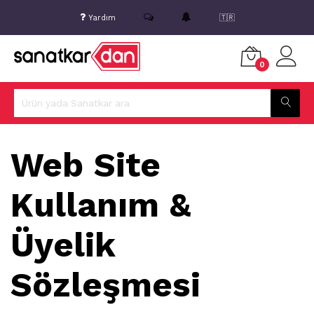
Yardım
🇹🇷
0
Web Site
Kullanım &
Üyelik
Sözleşmesi