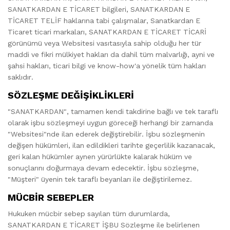
SANATKARDAN E TİCARET bilgileri, SANATKARDAN E
TİCARET TELİF haklarına tabi çalışmalar, Sanatkardan E
Ticaret ticari markaları, SANATKARDAN E TİCARET TİCARİ
görünümü veya Websitesi vasıtasıyla sahip olduğu her tür
maddi ve fikri mülkiyet hakları da dahil tüm malvarlığı, ayni ve
şahsi hakları, ticari bilgi ve know-how'a yönelik tüm hakları
saklıdır.
SÖZLEŞME DEĞİŞİKLİKLERİ
"SANATKARDAN", tamamen kendi takdirine bağlı ve tek taraflı
olarak işbu sözleşmeyi uygun göreceği herhangi bir zamanda
"Websitesi"nde ilan ederek değiştirebilir. İşbu sözleşmenin
değişen hükümleri, ilan edildikleri tarihte geçerlilik kazanacak,
geri kalan hükümler aynen yürürlükte kalarak hüküm ve
sonuçlarını doğurmaya devam edecektir. İşbu sözleşme,
"Müşteri" üyenin tek taraflı beyanları ile değiştirilemez.
MÜCBİR SEBEPLER
Hukuken mücbir sebep sayılan tüm durumlarda,
SANATKARDAN E TİCARET İŞBU Sözleşme ile belirlenen