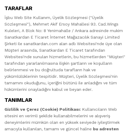
TARAFLAR
İşbu Web Site Kullanım, Üyelik Sözleşmesi ("Üyelik
Sözleşmesi"), Mehmet Akif Ersoy Mahallesi 93. Cad.Wings
Kuleleri, A Blok No: 8 Yenimahalle / Ankara adresinde mukim
Sanatkardan E Ticaret İnternet Mağazacılık Sanayi Limited
Şirketi ile sanatkardan.com alan adlı Websitesi'nde üye olan
Müşteri arasında, Sanatkardan E Ticaret tarafından
Websitesi'nde sunulan hizmetlerin, bu hizmetlerden "Müşteri"
tarafından yararlanılmasına ilişkin şartların ve koşulların
belirlenmesi ve bu doğrultuda tarafların hak ve
yükümlülüklerinin tespitidir. Müşteri, Üyelik Sözleşmesi'nin
tamamını okuduğunu, içeriğini bütünü ile anladığını ve tüm
hükümlerini onayladığını kabul ve beyan eder.
TANIMLAR
Gizlilik ve Çerez (Cookie) Politikası:
Kullanıcıların Web
sitesini en verimli şekilde kullanabilmelerini ve alışveriş
deneyimlerini mümkün olan en yüksek seviyede iyileştirmek
amacıyla kullanılan, tamamı ve güncel haline
bu adresten